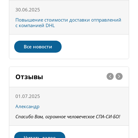
30.06.2025
0
С
Повышение стоимости доставки отправлений
Т
с компанией DHL
в
Все новости
Отзывы
01.07.2025
1
Александр
К
Спасибо Вам, огромное человеческое СПА-СИ-БО!
В
З
Читать далее