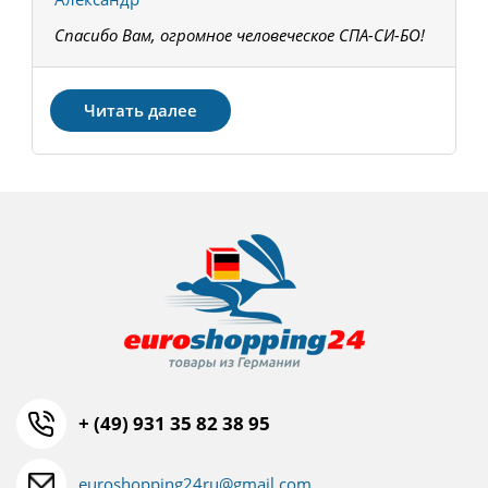
Спасибо Вам, огромное человеческое СПА-СИ-БО!
В
З
Читать далее
+ (49) 931 35 82 38 95
euroshopping24ru@gmail.com