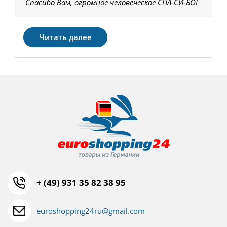
Спасибо Вам, огромное человеческое СПА-СИ-БО!
В
З
Читать далее
+ (49) 931 35 82 38 95
euroshopping24ru@gmail.com