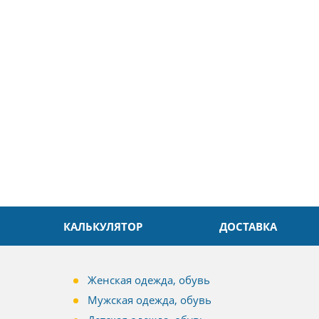
5
26.04.2025
ин
Александр
л. Быстро и без проблем.
Даже в это непростое время
доровья Вам!
обслуживание на высоком уровн
Спасибо
КАЛЬКУЛЯТОР
ДОСТАВКА
Женская одежда, обувь
Мужская одежда, обувь