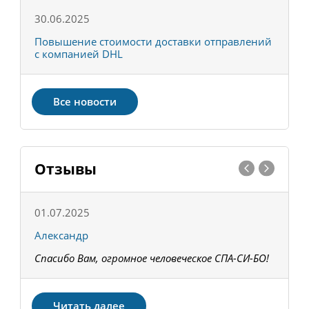
30.06.2025
0
С
Повышение стоимости доставки отправлений
Т
с компанией DHL
в
Все новости
Отзывы
01.07.2025
1
Александр
К
Спасибо Вам, огромное человеческое СПА-СИ-БО!
В
З
Читать далее