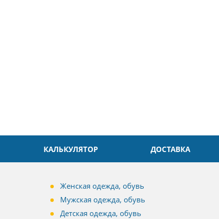
ин
Александр
л. Быстро и без проблем.
Даже в это непростое время
доровья Вам!
обслуживание на высоком уровн
Спасибо
КАЛЬКУЛЯТОР
ДОСТАВКА
Женская одежда, обувь
Мужская одежда, обувь
Детская одежда, обувь