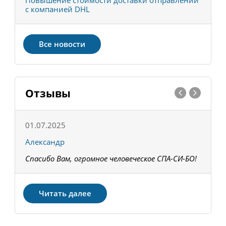
С
Повышение стоимости доставки отправлений
Т
с компанией DHL
в
Все новости
Отзывы
01.07.2025
1
Александр
К
Спасибо Вам, огромное человеческое СПА-СИ-БО!
В
З
Читать далее