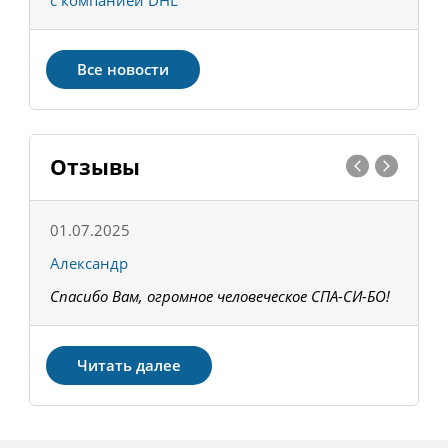
с компанией DHL
в
Все новости
Отзывы
01.07.2025
1
Александр
К
Спасибо Вам, огромное человеческое СПА-СИ-БО!
В
З
Читать далее