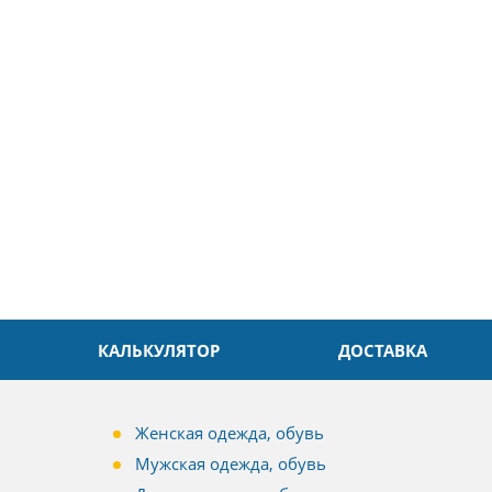
5
26.04.2025
ин
Александр
л. Быстро и без проблем.
Даже в это непростое время
доровья Вам!
обслуживание на высоком уровн
Спасибо
КАЛЬКУЛЯТОР
ДОСТАВКА
Женская одежда, обувь
Мужская одежда, обувь