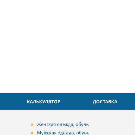
5
26.04.2025
ин
Александр
л. Быстро и без проблем.
Даже в это непростое время
доровья Вам!
обслуживание на высоком уровн
Спасибо
КАЛЬКУЛЯТОР
ДОСТАВКА
Женская одежда, обувь
Мужская одежда, обувь