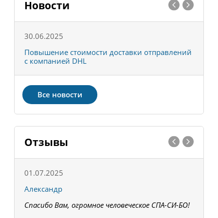
Новости
30.06.2025
0
С
Повышение стоимости доставки отправлений
Т
с компанией DHL
в
Все новости
Отзывы
01.07.2025
1
Александр
К
Спасибо Вам, огромное человеческое СПА-СИ-БО!
В
З