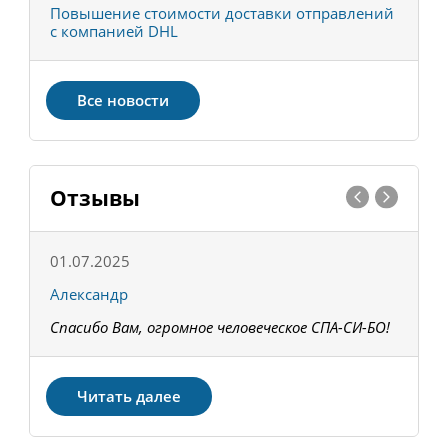
С
Повышение стоимости доставки отправлений
Т
с компанией DHL
в
Все новости
Отзывы
01.07.2025
1
Александр
К
Спасибо Вам, огромное человеческое СПА-СИ-БО!
В
З
Читать далее