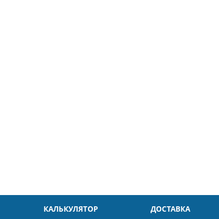
5
26.04.2025
ин
Александр
л. Быстро и без проблем.
Даже в это непростое время
доровья Вам!
обслуживание на высоком уровн
Спасибо
КАЛЬКУЛЯТОР
ДОСТАВКА