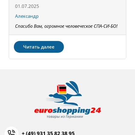
01.07.2025
1
Александр
К
Спасибо Вам, огромное человеческое СПА-СИ-БО!
В
З
Читать далее
+ (49) 931 35 82 38 95