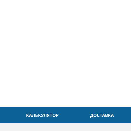
5
26.04.2025
ин
Александр
л. Быстро и без проблем.
Даже в это непростое время
доровья Вам!
обслуживание на высоком уровн
Спасибо
КАЛЬКУЛЯТОР
ДОСТАВКА