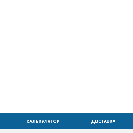
5
26.04.2025
ин
Александр
л. Быстро и без проблем.
Даже в это непростое время
доровья Вам!
обслуживание на высоком уровн
Спасибо
КАЛЬКУЛЯТОР
ДОСТАВКА