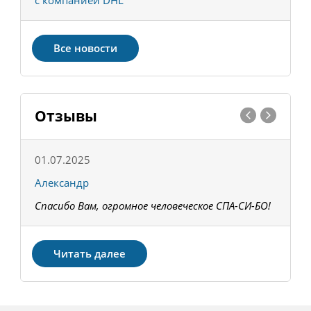
с компанией DHL
в
Все новости
Отзывы
01.07.2025
1
Александр
К
Спасибо Вам, огромное человеческое СПА-СИ-БО!
В
З
Читать далее