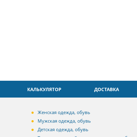
ин
Александр
л. Быстро и без проблем.
Даже в это непростое время
доровья Вам!
обслуживание на высоком уровн
Спасибо
КАЛЬКУЛЯТОР
ДОСТАВКА
Женская одежда, обувь
Мужская одежда, обувь
Детская одежда, обувь