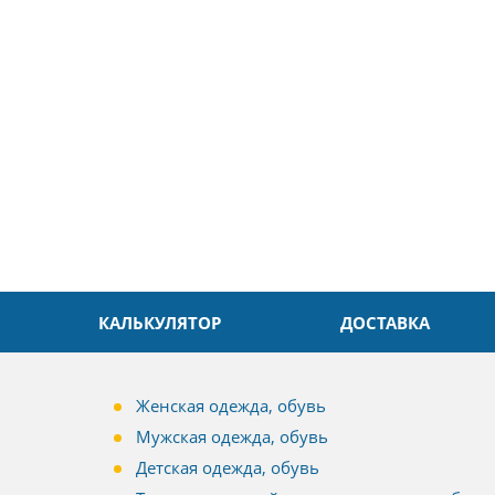
ин
Александр
л. Быстро и без проблем.
Даже в это непростое время
доровья Вам!
обслуживание на высоком уровн
Спасибо
КАЛЬКУЛЯТОР
ДОСТАВКА
Женская одежда, обувь
Мужская одежда, обувь
Детская одежда, обувь