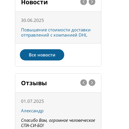
Новости
30.06.2025
01.10.202
к
Повышение стоимости доставки
Товары ко
отправлений с компанией DHL
отправке 
Все новости
Отзывы
01.07.2025
15.05.202
Александр
Констант
Спасибо Вам, огромное человеческое
Всё получи
не!
СПА-СИ-БО!
Спасибо! З