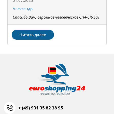
01.07.2025
1
Александр
К
Спасибо Вам, огромное человеческое СПА-СИ-БО!
В
З
Читать далее
+ (49) 931 35 82 38 95