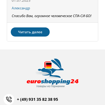
01.07.2025
1
Александр
К
Спасибо Вам, огромное человеческое СПА-СИ-БО!
В
З
Читать далее
+ (49) 931 35 82 38 95