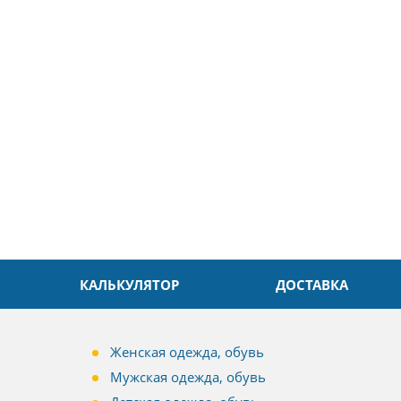
5
26.04.2025
ин
Александр
л. Быстро и без проблем.
Даже в это непростое время
доровья Вам!
обслуживание на высоком уровн
Спасибо
КАЛЬКУЛЯТОР
ДОСТАВКА
Женская одежда, обувь
Мужская одежда, обувь