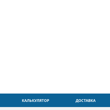
5
26.04.2025
ин
Александр
л. Быстро и без проблем.
Даже в это непростое время
доровья Вам!
обслуживание на высоком уровн
Спасибо
КАЛЬКУЛЯТОР
ДОСТАВКА