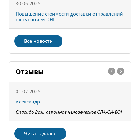
30.06.2025
0
С
Повышение стоимости доставки отправлений
Т
с компанией DHL
в
Все новости
Отзывы
01.07.2025
1
Александр
К
Спасибо Вам, огромное человеческое СПА-СИ-БО!
В
З
Читать далее