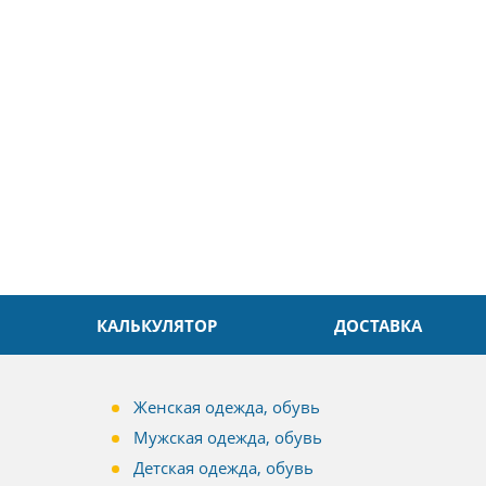
ин
Александр
л. Быстро и без проблем.
Даже в это непростое время
доровья Вам!
обслуживание на высоком уровн
Спасибо
КАЛЬКУЛЯТОР
ДОСТАВКА
Женская одежда, обувь
Мужская одежда, обувь
Детская одежда, обувь