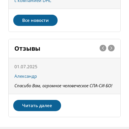
с компанией DHL
в
Все новости
Отзывы
01.07.2025
1
Александр
К
Спасибо Вам, огромное человеческое СПА-СИ-БО!
В
З
Читать далее