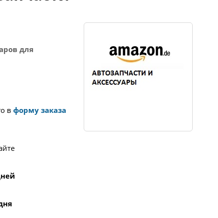
аров для
го в
форму заказа
айте
 дней
 дня