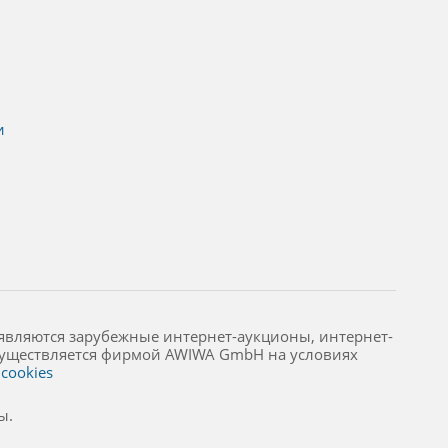
и
являются зарубежные интернет-аукционы, интернет-
осуществляется фирмой AWIWA GmbH на условиях
cookies
ы.