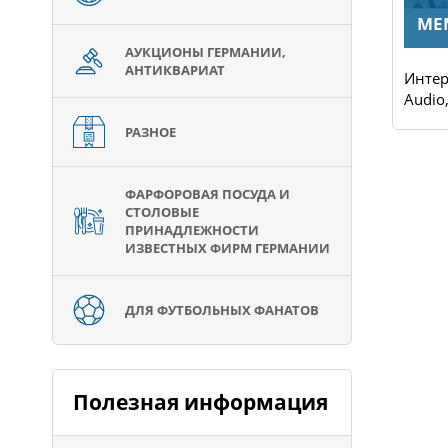
TEILEHABER
ME
АУКЦИОНЫ ГЕРМАНИИ,
АНТИКВАРИАТ
Интернет магазин запасных
Интер
частей еа все марки а...
Audio,
РАЗНОЕ
ФАРФОРОВАЯ ПОСУДА И
СТОЛОВЫЕ
ПРИНАДЛЕЖНОСТИ
ИЗВЕСТНЫХ ФИРМ ГЕРМАНИИ
ДЛЯ ФУТБОЛЬНЫХ ФАНАТОВ
Полезная информация