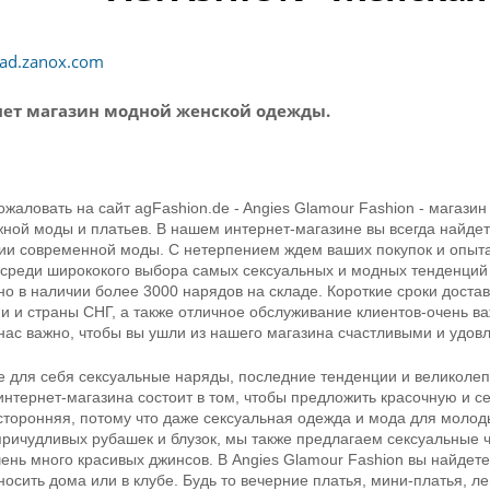
ad.zanox.com
ет магазин модной женской одежды.
жаловать на сайт agFashion.de - Angies Glamour Fashion - магазин
ной моды и платьев. В нашем интернет-магазине вы всегда найде
ии современной моды. С нетерпением ждем ваших покупок и опыт
 среди ширококого выбора самых сексуальных и модных тенденций г
но в наличии более 3000 нарядов на складе. Короткие сроки достав
и и страны СНГ, а также отличное обслуживание клиентов-очень в
 нас важно, чтобы вы ушли из нашего магазина счастливыми и удовл
е для себя сексуальные наряды, последние тенденции и великолеп
интернет-магазина состоит в том, чтобы предложить красочную и 
сторонняя, потому что даже сексуальная одежда и мода для моло
причудливых рубашек и блузок, мы также предлагаем сексуальные ч
чень много красивых джинсов. В Angies Glamour Fashion вы найдет
носить дома или в клубе. Будь то вечерние платья, мини-платья, л