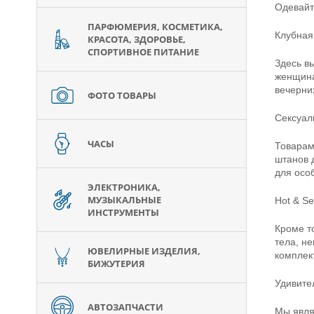
Одевайт
ПАРФЮМЕРИЯ, КОСМЕТИКА,
Клубная
КРАСОТА, ЗДОРОВЬЕ,
СПОРТИВНОЕ ПИТАНИЕ
Здесь в
женщина
вечерних
ФОТО ТОВАРЫ
Сексуал
ЧАСЫ
Товарам
штанов 
для особ
ЭЛЕКТРОНИКА,
МУЗЫКАЛЬНЫЕ
Hot & S
ИНСТРУМЕНТЫ
Кроме т
тела, н
ЮВЕЛИРНЫЕ ИЗДЕЛИЯ,
комплек
БИЖУТЕРИЯ
Удивите
АВТОЗАПЧАСТИ
Мы являе