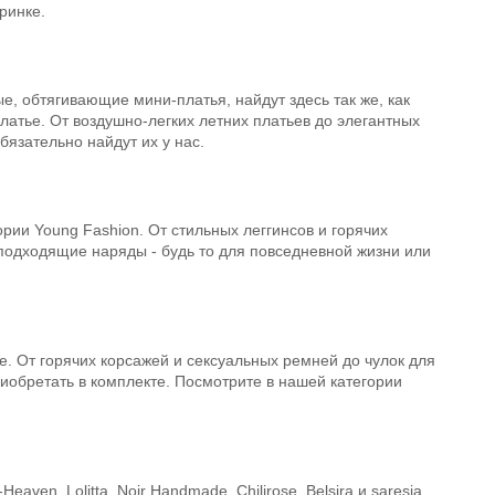
ринке.
е, обтягивающие мини-платья, найдут здесь так же, как
атье. От воздушно-легких летних платьев до элегантных
бязательно найдут их у нас.
ии Young Fashion. От стильных леггинсов и горячих
 подходящие наряды - будь то для повседневной жизни или
те. От горячих корсажей и сексуальных ремней до чулок для
риобретать в комплекте. Посмотрите в нашей категории
en, Lolitta, Noir Handmade, Chilirose, Belsira и saresia.