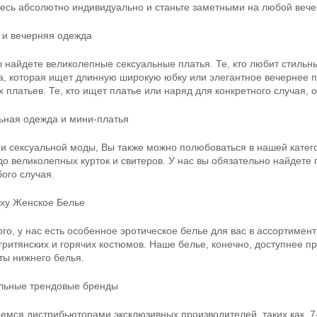
есь абсолютно индивидуально и станьте заметными на любой вече
 и вечерняя одежда
ы найдете великолепные сексуальные платья. Те, кто любит стильны
, которая ищет длинную широкую юбку или элегантное вечернее пл
 платьев. Те, кто ищет платье или наряд для конкретного случая, о
ьная одежда и мини-платья
и сексуальной моды, Вы также можно полюбоваться в нашей категор
до великолепных курток и свитеров. У нас вы обязательно найдете
ого случая.
exy Женское Белье
ого, у нас есть особенное эротическое белье для вас в ассортимен
егритянских и горячих костюмов. Наше белье, конечно, доступнее п
ты нижнего белья.
льные трендовые бренды
мся дистрибьюторами эксклюзивных производителей, таких как, 7-Heav