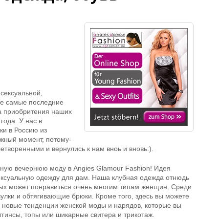
 сексуальной,
те самые последние
а приобритения наших
ода. У нас в
ки в Россию из
ажный момент, потому-
етворенными и вернулись к нам вноь и вновь:).
ную вечернюю моду в Angies Glamour Fashion! Идея
сексуальную одежду для дам. Наша клубная одежда отнюдь
дых может понравиться очень многим типам женщин. Среди
улки и обтягивающие брюки. Кроме того, здесь вы можете
е новые тенденции женской моды и нарядов, которые вы
еггинсы, топы или шикарные свитера и трикотаж.