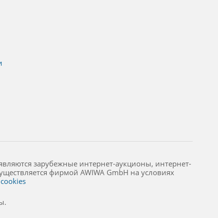
и
являются зарубежные интернет-аукционы, интернет-
осуществляется фирмой AWIWA GmbH на условиях
cookies
ы.