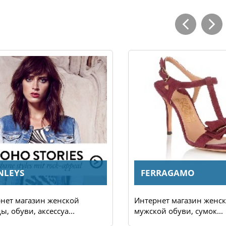
NLEYS
FERRAGAMO
3
30.06.2025
нет магазин женской
Интернет магазин женск
торые запрещенны к
Повышение стоимости достав
ы, обуви, аксессуа...
мужской обуви, сумок...
из ЕС в Россию
отправлений с компанией DH