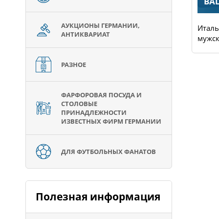
COS
BAL
АУКЦИОНЫ ГЕРМАНИИ,
Одежда марки Cos подходит для
Италь
АНТИКВАРИАТ
всех тех, кто при...
мужск
РАЗНОЕ
ФАРФОРОВАЯ ПОСУДА И
СТОЛОВЫЕ
ПРИНАДЛЕЖНОСТИ
ИЗВЕСТНЫХ ФИРМ ГЕРМАНИИ
ДЛЯ ФУТБОЛЬНЫХ ФАНАТОВ
Полезная информация