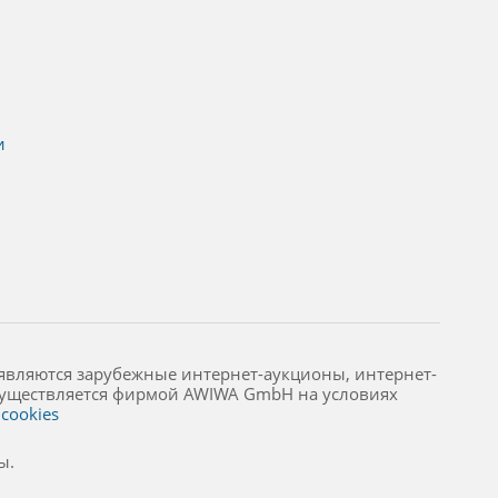
и
являются зарубежные интернет-аукционы, интернет-
осуществляется фирмой AWIWA GmbH на условиях
cookies
ы.