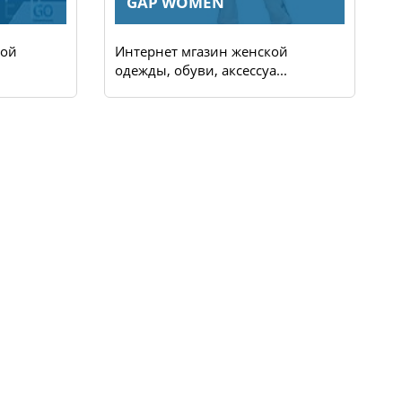
GAP WOMEN
кой
Интернет мгазин женской
М
.
одежды, обуви, аксессуа...
м