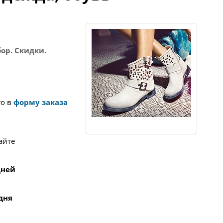
ор. Скидки.
го в
форму заказа
айте
 дней
 дня