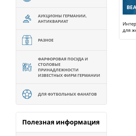
GALERIA-KAUFHOF
BEA
АУКЦИОНЫ ГЕРМАНИИ,
АНТИКВАРИАТ
В этом немецком интернет
Интер
магазине огромный выбо...
для ж
РАЗНОЕ
ФАРФОРОВАЯ ПОСУДА И
СТОЛОВЫЕ
ПРИНАДЛЕЖНОСТИ
ИЗВЕСТНЫХ ФИРМ ГЕРМАНИИ
ДЛЯ ФУТБОЛЬНЫХ ФАНАТОВ
Полезная информация