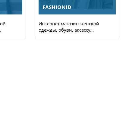
FASHIONID
кой
Интернет магазин женской
И
.
одежды, обуви, аксессу...
ж