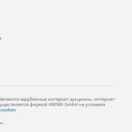
и
являются зарубежные интернет-аукционы, интернет-
осуществляется фирмой AWIWA GmbH на условиях
cookies
ы.