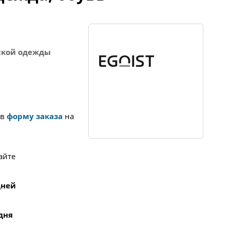
ской одежды
 в
форму заказа
на
айте
 дней
 дня