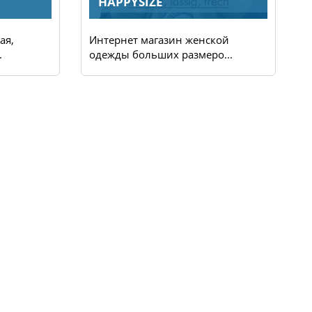
HAPPYSIZE
ая,
Интернет магазин женской
И
.
одежды больших размеро...
о