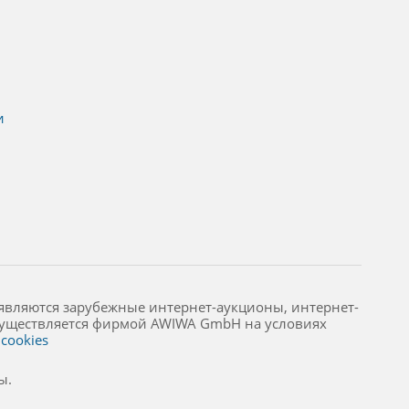
и
являются зарубежные интернет-аукционы, интернет-
осуществляется фирмой AWIWA GmbH на условиях
cookies
ы.