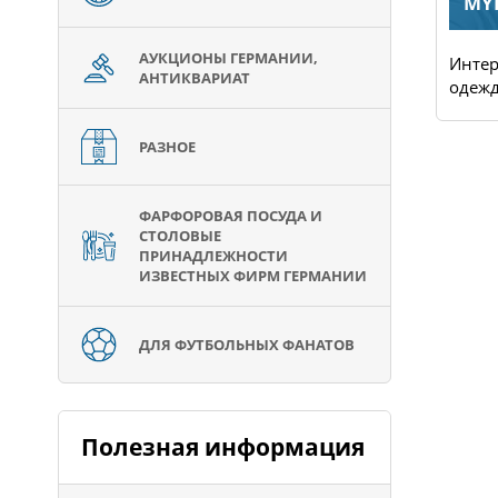
LLOYD
MY
АУКЦИОНЫ ГЕРМАНИИ,
льшой
Магазин женской обуви
Интер
АНТИКВАРИАТ
известной фирмы LLOYD. Бо...
одежд
РАЗНОЕ
ФАРФОРОВАЯ ПОСУДА И
СТОЛОВЫЕ
ПРИНАДЛЕЖНОСТИ
ИЗВЕСТНЫХ ФИРМ ГЕРМАНИИ
ДЛЯ ФУТБОЛЬНЫХ ФАНАТОВ
Полезная информация