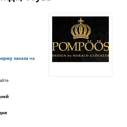
форму заказа
на
айте
 дней
 дня