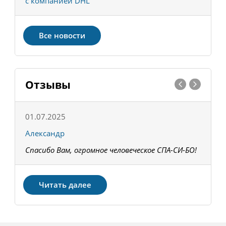
с компанией DHL
в
Все новости
Отзывы
01.07.2025
1
Александр
К
Спасибо Вам, огромное человеческое СПА-СИ-БО!
В
З
Читать далее