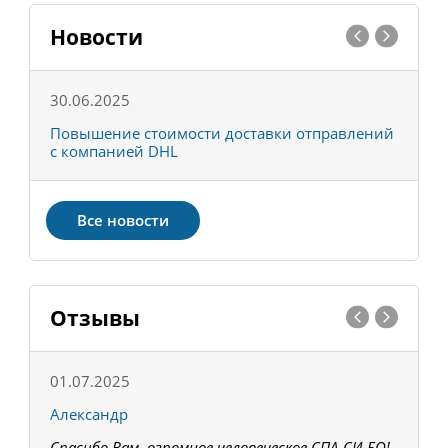
Новости
30.06.2025
0
С
Повышение стоимости доставки отправлений
Т
с компанией DHL
в
Все новости
Отзывы
01.07.2025
1
Александр
К
Спасибо Вам, огромное человеческое СПА-СИ-БО!
В