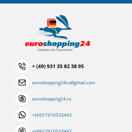
+ (49) 931 35 82 38 95
euroshopping24ru@gmail.com
euroshopping24.ru
+(49)17610533443
+(49)17610533443