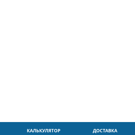
5
26.04.2025
ин
Александр
л. Быстро и без проблем.
Даже в это непростое время
доровья Вам!
обслуживание на высоком уровн
Спасибо
КАЛЬКУЛЯТОР
ДОСТАВКА