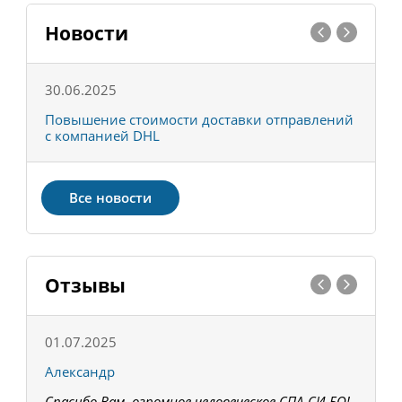
Новости
30.06.2025
0
С
Повышение стоимости доставки отправлений
Т
с компанией DHL
в
Все новости
Отзывы
01.07.2025
1
Александр
К
Спасибо Вам, огромное человеческое СПА-СИ-БО!
В