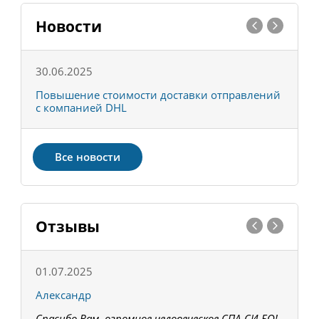
Новости
30.06.2025
0
С
Повышение стоимости доставки отправлений
Т
с компанией DHL
в
Все новости
Отзывы
01.07.2025
1
Александр
К
Спасибо Вам, огромное человеческое СПА-СИ-БО!
В