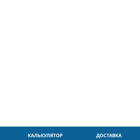
5
26.04.2025
ин
Александр
л. Быстро и без проблем.
Даже в это непростое время
доровья Вам!
обслуживание на высоком уровн
Спасибо
КАЛЬКУЛЯТОР
ДОСТАВКА