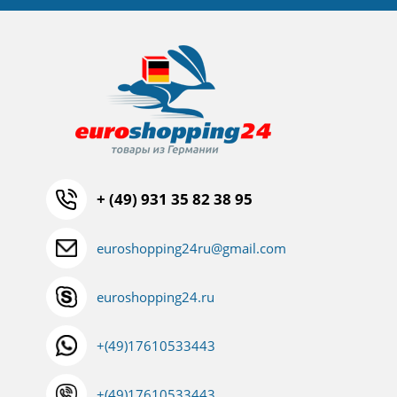
+ (49) 931 35 82 38 95
euroshopping24ru@gmail.com
euroshopping24.ru
+(49)17610533443
+(49)17610533443