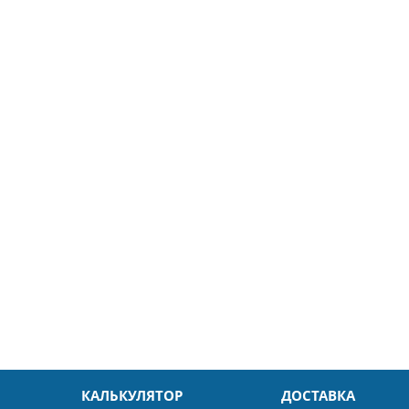
5
26.04.2025
ин
Александр
л. Быстро и без проблем.
Даже в это непростое время
доровья Вам!
обслуживание на высоком уровн
Спасибо
КАЛЬКУЛЯТОР
ДОСТАВКА