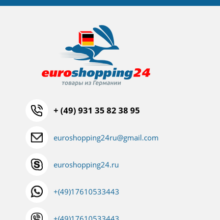
+ (49) 931 35 82 38 95
euroshopping24ru@gmail.com
euroshopping24.ru
+(49)17610533443
+(49)17610533443