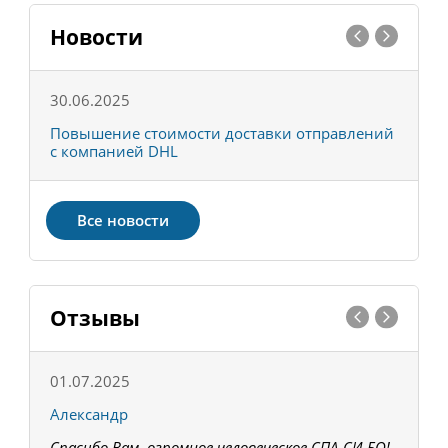
Новости
30.06.2025
0
С
Повышение стоимости доставки отправлений
Т
с компанией DHL
в
Все новости
Отзывы
01.07.2025
1
Александр
К
Спасибо Вам, огромное человеческое СПА-СИ-БО!
В