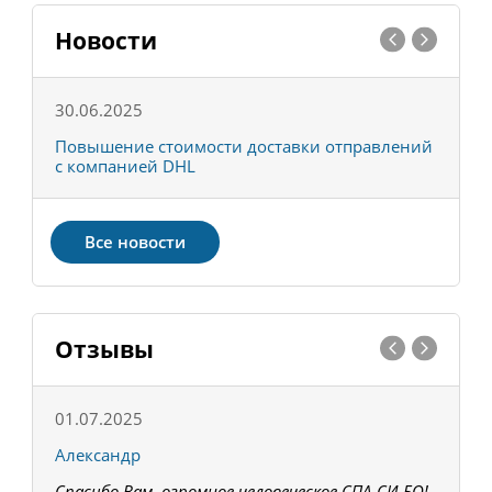
Новости
30.06.2025
0
С
Повышение стоимости доставки отправлений
Т
с компанией DHL
в
Все новости
Отзывы
01.07.2025
1
Александр
К
Спасибо Вам, огромное человеческое СПА-СИ-БО!
В