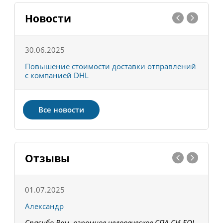
Новости
30.06.2025
0
С
Повышение стоимости доставки отправлений
Т
с компанией DHL
в
Все новости
Отзывы
01.07.2025
1
Александр
К
Спасибо Вам, огромное человеческое СПА-СИ-БО!
В