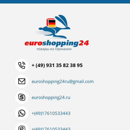
+ (49) 931 35 82 38 95
euroshopping24ru@gmail.com
euroshopping24.ru
+(49)17610533443
+(49)17610533443