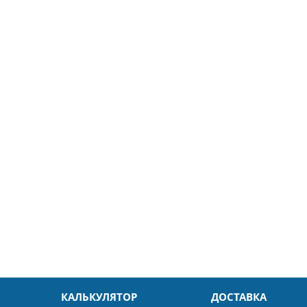
5
26.04.2025
ин
Александр
л. Быстро и без проблем.
Даже в это непростое время
доровья Вам!
обслуживание на высоком уровн
Спасибо
КАЛЬКУЛЯТОР
ДОСТАВКА