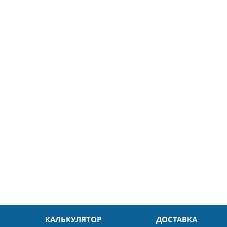
5
26.04.2025
ин
Александр
л. Быстро и без проблем.
Даже в это непростое время
доровья Вам!
обслуживание на высоком уровн
Спасибо
КАЛЬКУЛЯТОР
ДОСТАВКА