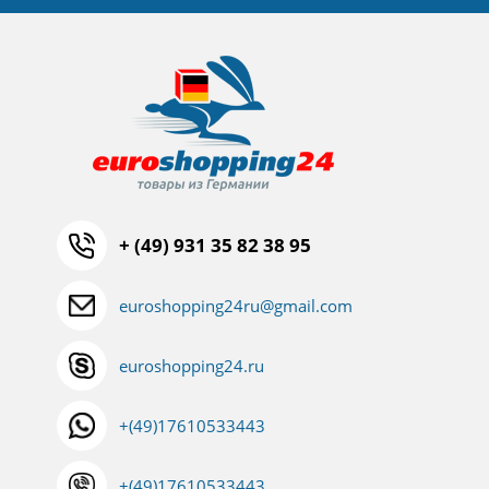
+ (49) 931 35 82 38 95
euroshopping24ru@gmail.com
euroshopping24.ru
+(49)17610533443
+(49)17610533443