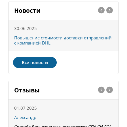
Новости
30.06.2025
0
С
Повышение стоимости доставки отправлений
Т
с компанией DHL
в
Все новости
Отзывы
01.07.2025
1
Александр
К
Спасибо Вам, огромное человеческое СПА-СИ-БО!
В