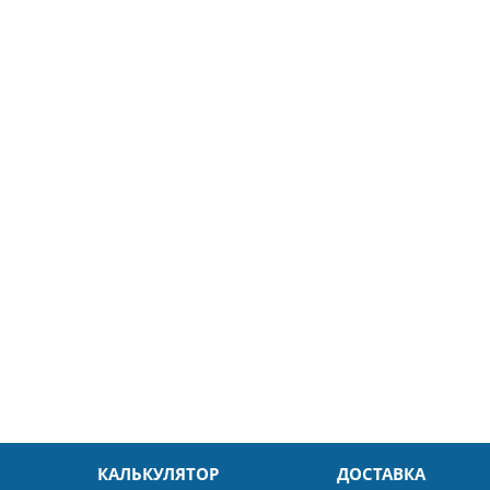
5
26.04.2025
ин
Александр
л. Быстро и без проблем.
Даже в это непростое время
доровья Вам!
обслуживание на высоком уровн
Спасибо
КАЛЬКУЛЯТОР
ДОСТАВКА