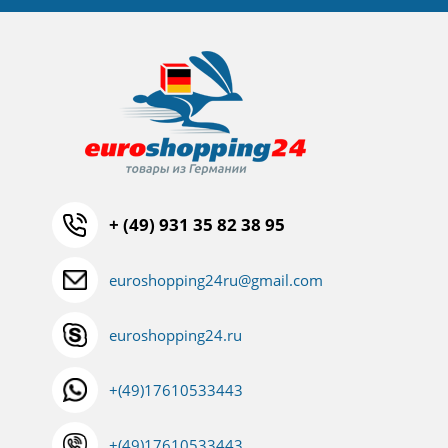
+ (49) 931 35 82 38 95
euroshopping24ru@gmail.com
euroshopping24.ru
+(49)17610533443
+(49)17610533443