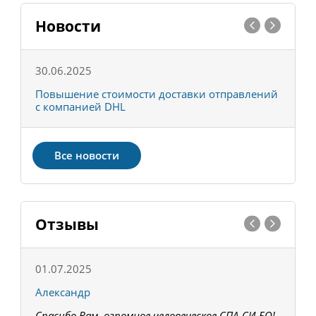
Новости
30.06.2025
0
С
Повышение стоимости доставки отправлений
Т
с компанией DHL
в
Все новости
Отзывы
01.07.2025
1
Александр
К
Спасибо Вам, огромное человеческое СПА-СИ-БО!
В