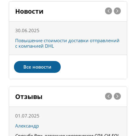
Новости
30.06.2025
0
С
Повышение стоимости доставки отправлений
Т
с компанией DHL
в
Все новости
Отзывы
01.07.2025
1
Александр
К
Спасибо Вам, огромное человеческое СПА-СИ-БО!
В