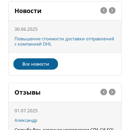
Новости
30.06.2025
0
С
Повышение стоимости доставки отправлений
Т
с компанией DHL
в
Все новости
Отзывы
01.07.2025
1
Александр
К
Спасибо Вам, огромное человеческое СПА-СИ-БО!
В