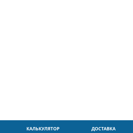
5
26.04.2025
ин
Александр
л. Быстро и без проблем.
Даже в это непростое время
доровья Вам!
обслуживание на высоком уровн
Спасибо
КАЛЬКУЛЯТОР
ДОСТАВКА