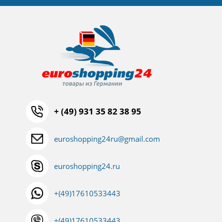
+ (49) 931 35 82 38 95
euroshopping24ru@gmail.com
euroshopping24.ru
+(49)17610533443
+(49)17610533443